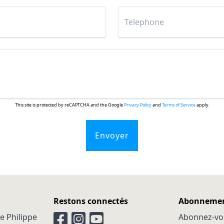
This site is protected by reCAPTCHA and the Google
Privacy Policy
and
Terms of Service
apply.
Envoyer
Restons connectés
Abonnemen
e Philippe
Abonnez-vo