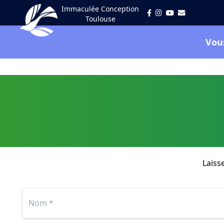
Immaculée Conception
Toulouse
Vou
Laiss